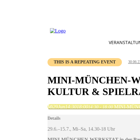
VERANSTALTU
THIS IS A REPEATING EVENT
30.06.2
MINI-MÜNCHEN-WE
KULTUR & SPIELR
Mi
29
Jun
14:30
18:00
MINI-MÜNCHE
14:30 - 18:00
Details
29.6.–15.7., Mi–Sa, 14.30-18 Uhr
MINI-MÜNCHEN-WERKSTAT in der Pasinge