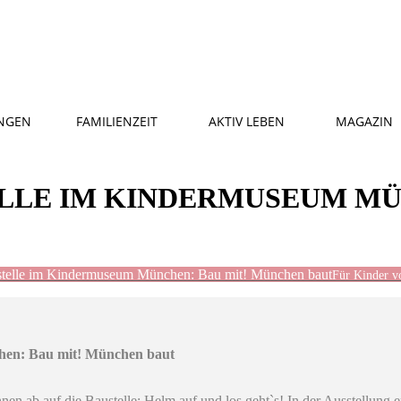
NGEN
FAMILIENZEIT
AKTIV LEBEN
MAGAZIN
LE IM KINDERMUSEUM MÜN
telle im Kindermuseum München: Bau mit! München baut
Für Kinder v
hen: Bau mit! München baut
nen ab auf die Baustelle: Helm auf und los geht`s! In der Ausstellung