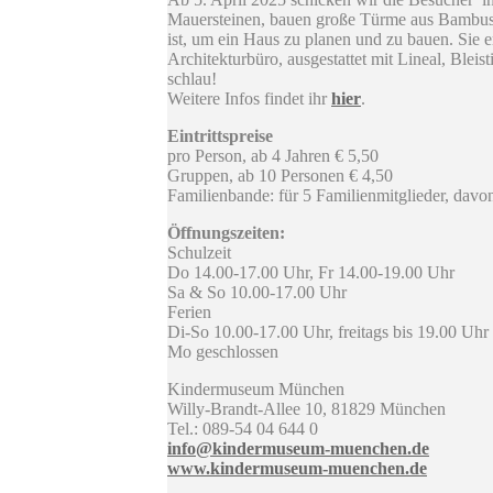
Mauersteinen, bauen große Türme aus Bambuss
ist, um ein Haus zu planen und zu bauen. Sie
Architekturbüro, ausgestattet mit Lineal, Blei
schlau!
Weitere Infos findet ihr
hier
.
Eintrittspreise
pro Person, ab 4 Jahren € 5,50
Gruppen, ab 10 Personen € 4,50
Familienbande: für 5 Familienmitglieder, davo
Öffnungszeiten:
Schulzeit
Do 14.00-17.00 Uhr, Fr 14.00-19.00 Uhr
Sa & So 10.00-17.00 Uhr
Ferien
Di-So 10.00-17.00 Uhr, freitags bis 19.00 Uhr
Mo geschlossen
Kindermuseum München
Willy-Brandt-Allee 10, 81829 München
Tel.: 089-54 04 644 0
info@kindermuseum-muenchen.de
www.kindermuseum-muenchen.de