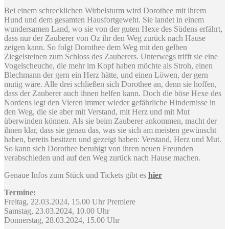
Bei einem schrecklichen Wirbelsturm wird Dorothee mit ihrem
Hund und dem gesamten Hausfortgeweht. Sie landet in einem
wundersamen Land, wo sie von der guten Hexe des Südens erfährt,
dass nur der Zauberer von Oz ihr den Weg zurück nach Hause
zeigen kann. So folgt Dorothee dem Weg mit den gelben
Ziegelsteinen zum Schloss des Zauberers. Unterwegs trifft sie eine
Vogelscheuche, die mehr im Kopf haben möchte als Stroh, einen
Blechmann der gern ein Herz hätte, und einen Löwen, der gern
mutig wäre. Alle drei schließen sich Dorothee an, denn sie hoffen,
dass der Zauberer auch ihnen helfen kann. Doch die böse Hexe des
Nordens legt den Vieren immer wieder gefährliche Hindernisse in
den Weg, die sie aber mit Verstand, mit Herz und mit Mut
überwinden können. Als sie beim Zauberer ankommen, macht der
ihnen klar, dass sie genau das, was sie sich am meisten gewünscht
haben, bereits besitzen und gezeigt haben: Verstand, Herz und Mut.
So kann sich Dorothee beruhigt von ihren neuen Freunden
verabschieden und auf den Weg zurück nach Hause machen.
Genaue Infos zum Stück und Tickets gibt es
hier
Termine:
Freitag, 22.03.2024, 15.00 Uhr Premiere
Samstag, 23.03.2024, 10.00 Uhr
Donnerstag, 28.03.2024, 15.00 Uhr