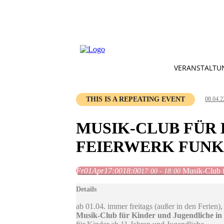
VERANSTALTU
THIS IS A REPEATING EVENT
08.04.2
MUSIK-CLUB FÜR 
FEIERWERK FUNK
Fr
01
Apr
17:00
18:00
Musik-Club f
17:00 - 18:00
Details
ab 01.04. immer freitags (außer in den Ferien)
Musik-Club für Kinder und Jugendliche in