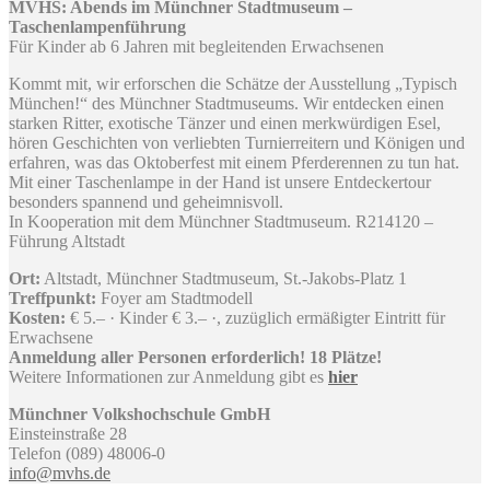
MVHS: Abends im Münchner Stadtmuseum –
Taschenlampenführung
Für Kinder ab 6 Jahren mit begleitenden Erwachsenen
Kommt mit, wir erforschen die Schätze der Ausstellung „Typisch
München!“ des Münchner Stadtmuseums. Wir entdecken einen
starken Ritter, exotische Tänzer und einen merkwürdigen Esel,
hören Geschichten von verliebten Turnierreitern und Königen und
erfahren, was das Oktoberfest mit einem Pferderennen zu tun hat.
Mit einer Taschenlampe in der Hand ist unsere Entdeckertour
besonders spannend und geheimnisvoll.
In Kooperation mit dem Münchner Stadtmuseum. R214120 –
Führung Altstadt
Ort:
Altstadt, Münchner Stadtmuseum, St.-Jakobs-Platz 1
Treffpunkt:
Foyer am Stadtmodell
Kosten:
€ 5.– · Kinder € 3.– ·, zuzüglich ermäßigter Eintritt für
Erwachsene
Anmeldung aller Personen erforderlich! 18 Plätze!
Weitere Informationen zur Anmeldung gibt es
hier
Münchner Volkshochschule GmbH
Einsteinstraße 28
Telefon (089) 48006-0
info@mvhs.de