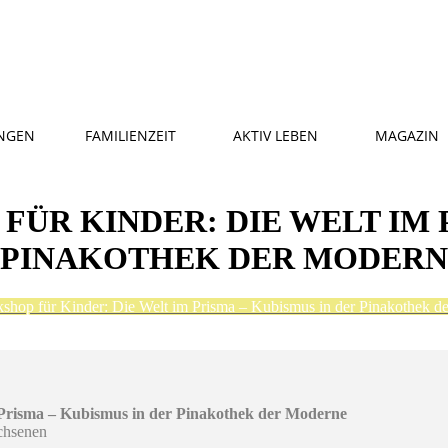
NGEN
FAMILIENZEIT
AKTIV LEBEN
MAGAZIN
ÜR KINDER: DIE WELT IM 
R PINAKOTHEK DER MODER
op für Kinder: Die Welt im Prisma – Kubismus in der Pinakothek d
risma – Kubismus in der Pinakothek der Moderne
chsenen