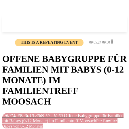
THIS IS A REPEATING EVENT
09.05.24 09:30
OFFENE BABYGRUPPE FÜR
FAMILIEN MIT BABYS (0-12
MONATE) IM
FAMILIENTREFF
MOOSACH
Di
07
Mai
09:30
10:30
Offene Babygruppe für Familien
09:30 - 10:30
mit Babys (0-12 Monate) im Familientreff Moosach
Für Familien
Babys von 0-12 Monaten