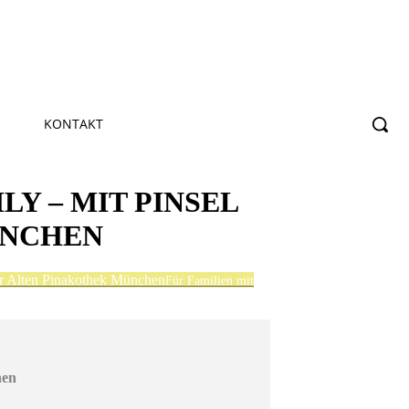
KONTAKT
Y – MIT PINSEL
ÜNCHEN
 Alten Pinakothek München
Für Familien mit
hen