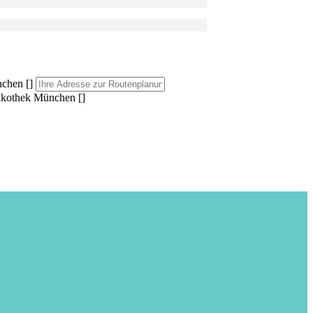
chen []
akothek München []