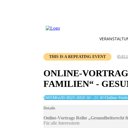
VERANSTALTU
THIS IS A REPEATING EVENT
05.03.2
ONLINE-VORTRAG
FAMILIEN“ - GES
Di
05
Mrz
20:30
21:30
Online-Vortr
20:30 - 21:30
Details
Online-Vortrags Reihe „Gesundheitsrecht f
Für alle Interessierte