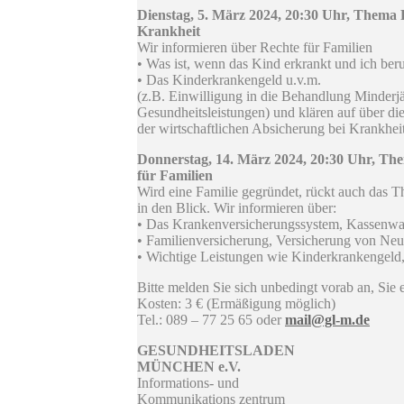
Dienstag, 5. März 2024, 20:30 Uhr,
Thema P
Krankheit
Wir informieren über Rechte für Familien
• Was ist, wenn das Kind erkrankt und ich beru
• Das Kinderkrankengeld u.v.m.
(z.B. Einwilligung in die Behandlung Minderjä
Gesundheitsleistungen) und klären auf über di
der wirtschaftlichen Absicherung bei Krankheit
Donnerstag, 14. März 2024, 20:30 Uhr, T
für Familien
Wird eine Familie gegründet, rückt auch das
in den Blick. Wir informieren über:
• Das Krankenversicherungssystem, Kassenwa
• Familienversicherung, Versicherung von N
• Wichtige Leistungen wie Kinderkrankengeld
Bitte melden Sie sich unbedingt vorab an, Sie
Kosten: 3 € (Ermäßigung möglich)
Tel.: 089 – 77 25 65 oder
mail@gl-m.de
GESUNDHEITSLADEN
MÜNCHEN e.V.
Informations- und
Kommunikations zentrum