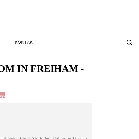
KONTAKT
M IN FREIHAM -
ige
xtilfarbe, Stoff-Abbinden, Falten und lassen