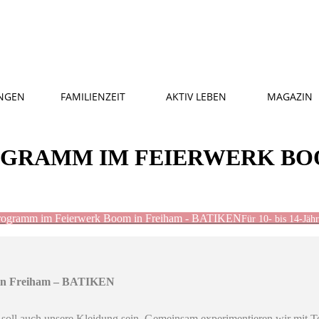
NGEN
FAMILIENZEIT
AKTIV LEBEN
MAGAZIN
GRAMM IM FEIERWERK BOO
programm im Feierwerk Boom in Freiham - BATIKEN
Für 10- bis 14-Jähr
 in Freiham – BATIKEN
o soll auch unsere Kleidung sein. Gemeinsam experimentieren wir mit Te