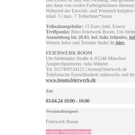
uns dann von coolen Farbergebnissen überrasch
Während der Einwirk- und Wartezeit knüpfen w
mind. 3 | max. 7 Teilnehmer*innen
Teilnahmegebühr:
15 Euro (inkl. Essen)
Treffpunkt:
Büro Feierwerk Boom, Ute-Strittm
Anmeldung bis 20.03. bei Julia Irländer,
ju
Weitere Infos und Termine findet ihr
hier.
FEIERWERK BOOM
Ute-Strittmatter-Straße 4, 81248 München
Ansprechpartnerin: Julia Irländer
Tel. 01578/0534121 | boom@feierwerk.de
Telefonische Erreichbarkeit: mittwochs und fre
www.boom.feierwerk.de
Zeit
03.04.24
10:00
-
16:00
Veranstaltungsort
Feierwerk Boom
weitere Veranstaltungen