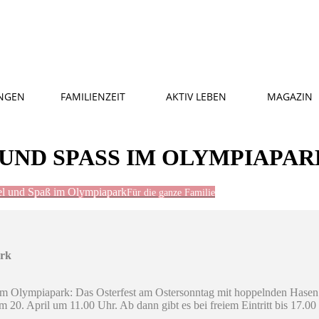
NGEN
FAMILIENZEIT
AKTIV LEBEN
MAGAZIN
UND SPASS IM OLYMPIAPARK
iel und Spaß im Olympiapark
Für die ganze Familie
ark
ker im Olympiapark: Das Osterfest am Ostersonntag mit hoppelnden Has
m 20. April um 11.00 Uhr. Ab dann gibt es bei freiem Eintritt bis 17