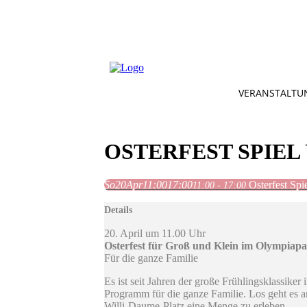
VERANSTALTU
OSTERFEST SPIEL 
So
20
Apr
11:00
17:00
Osterfest Sp
11:00 - 17:00
Details
20. April um 11.00 Uhr
Osterfest für Groß und Klein im Olympiap
Für die ganze Familie
Es ist seit Jahren der große Frühlingsklassi
Programm für die ganze Familie. Los geht es a
Willi-Daume-Platz eine Menge zu erleben.