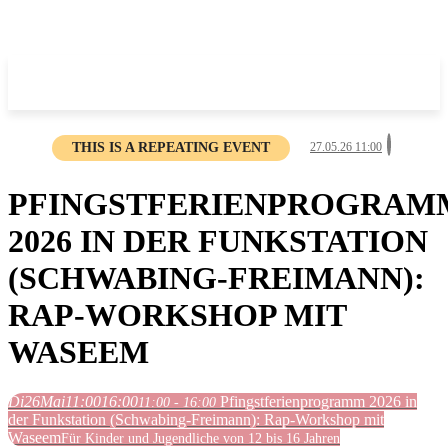
THIS IS A REPEATING EVENT
27.05.26 11:00
PFINGSTFERIENPROGRAM
2026 IN DER FUNKSTATION
(SCHWABING-FREIMANN):
RAP-WORKSHOP MIT
WASEEM
Di
26
Mai
11:00
16:00
Pfingstferienprogramm 2026 in
11:00 - 16:00
der Funkstation (Schwabing-Freimann): Rap-Workshop mit
Waseem
Für Kinder und Jugendliche von 12 bis 16 Jahren