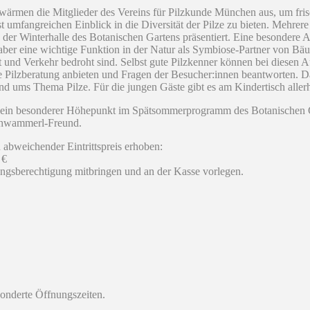
wärmen die Mitglieder des Vereins für Pilzkunde München aus, um fris
st umfangreichen Einblick in die Diversität der Pilze zu bieten. Mehrer
er Winterhalle des Botanischen Gartens präsentiert. Eine besondere A
 aber eine wichtige Funktion in der Natur als Symbiose-Partner von B
 und Verkehr bedroht sind. Selbst gute Pilzkenner können bei diesen Au
eine Pilzberatung anbieten und Fragen der Besucher:innen beantworten
d ums Thema Pilze. Für die jungen Gäste gibt es am Kindertisch aller
hren ein besonderer Höhepunkt im Spätsommerprogramm des Botanischen 
Schwammerl-Freund.
 abweichender Eintrittspreis erhoben:
 €
ngsberechtigung mitbringen und an der Kasse vorlegen.
sonderte Öffnungszeiten.