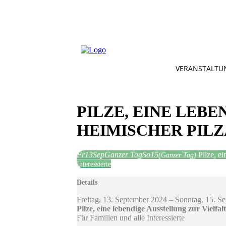
VERANSTALTU
PILZE, EINE LEB
HEIMISCHER PIL
Fr
13
Sep
Ganzer Tag
So
15
Pilze, e
(Ganzer Tag)
Interessierte
Details
Freitag, 13. September 2024 – Sonntag, 15. S
Pilze, eine lebendige Ausstellung zur Vielf
Für Familien und alle Interessierte