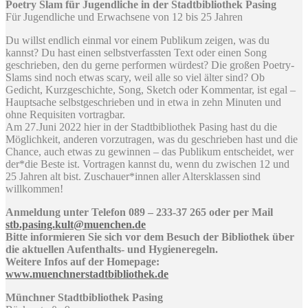
Poetry Slam für Jugendliche in der Stadtbibliothek Pasing
Für Jugendliche und Erwachsene von 12 bis 25 Jahren
Du willst endlich einmal vor einem Publikum zeigen, was du
kannst? Du hast einen selbstverfassten Text oder einen Song
geschrieben, den du gerne performen würdest? Die großen Poetry-
Slams sind noch etwas scary, weil alle so viel älter sind? Ob
Gedicht, Kurzgeschichte, Song, Sketch oder Kommentar, ist egal –
Hauptsache selbstgeschrieben und in etwa in zehn Minuten und
ohne Requisiten vortragbar.
Am 27.Juni 2022 hier in der Stadtbibliothek Pasing hast du die
Möglichkeit, anderen vorzutragen, was du geschrieben hast und die
Chance, auch etwas zu gewinnen – das Publikum entscheidet, wer
der*die Beste ist. Vortragen kannst du, wenn du zwischen 12 und
25 Jahren alt bist. Zuschauer*innen aller Altersklassen sind
willkommen!
Anmeldung unter Telefon 089 – 233-37 265 oder per Mail
stb.pasing.kult@muenchen.de
Bitte informieren Sie sich vor dem Besuch der Bibliothek über
die aktuellen Aufenthalts- und Hygieneregeln.
Weitere Infos auf der Homepage:
www.muenchnerstadtbibliothek.de
Münchner Stadtbibliothek Pasing