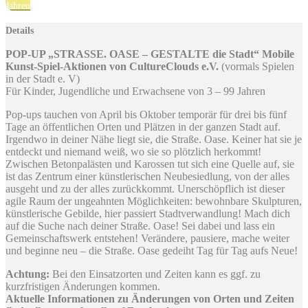
Jahren
Details
POP-UP „STRASSE. OASE – GESTALTE die Stadt“ Mobile
Kunst-Spiel-Aktionen von CultureClouds e.V.
(vormals Spielen
in der Stadt e. V)
Für Kinder, Jugendliche und Erwachsene von 3 – 99 Jahren
Pop-ups tauchen von April bis Oktober temporär für drei bis fünf
Tage an öffentlichen Orten und Plätzen in der ganzen Stadt auf.
Irgendwo in deiner Nähe liegt sie, die Straße. Oase. Keiner hat sie je
entdeckt und niemand weiß, wo sie so plötzlich herkommt!
Zwischen Betonpalästen und Karossen tut sich eine Quelle auf, sie
ist das Zentrum einer künstlerischen Neubesiedlung, von der alles
ausgeht und zu der alles zurückkommt. Unerschöpflich ist dieser
agile Raum der ungeahnten Möglichkeiten: bewohnbare Skulpturen,
künstlerische Gebilde, hier passiert Stadtverwandlung! Mach dich
auf die Suche nach deiner Straße. Oase! Sei dabei und lass ein
Gemeinschaftswerk entstehen! Verändere, pausiere, mache weiter
und beginne neu – die Straße. Oase gedeiht Tag für Tag aufs Neue!
Achtung:
Bei den Einsatzorten und Zeiten kann es ggf. zu
kurzfristigen Änderungen kommen.
Aktuelle Informationen zu Änderungen von Orten und Zeiten