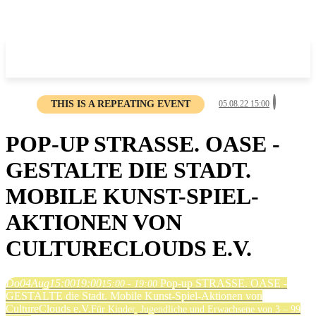
THIS IS A REPEATING EVENT
05.08.22 15:00
POP-UP STRASSE. OASE -
GESTALTE DIE STADT.
MOBILE KUNST-SPIEL-
AKTIONEN VON
CULTURECLOUDS E.V.
Do
04
Aug
15:00
19:00
Pop-up STRASSE. OASE -
15:00 - 19:00
GESTALTE die Stadt. Mobile Kunst-Spiel-Aktionen von
CultureClouds e.V.
Für Kinder, Jugendliche und Erwachsene von 3 – 99