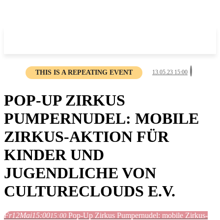
THIS IS A REPEATING EVENT
13.05.23 15:00
POP-UP ZIRKUS
PUMPERNUDEL: MOBILE
ZIRKUS-AKTION FÜR
KINDER UND
JUGENDLICHE VON
CULTURECLOUDS E.V.
Fr
12
Mai
15:00
Pop-Up Zirkus Pumpernudel: mobile Zirkus-
15:00