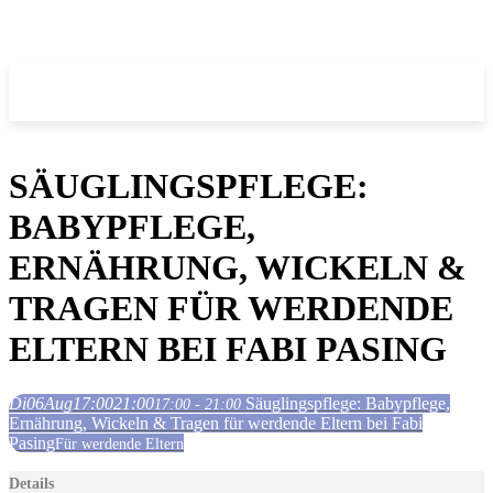
SÄUGLINGSPFLEGE:
BABYPFLEGE,
ERNÄHRUNG, WICKELN &
TRAGEN FÜR WERDENDE
ELTERN BEI FABI PASING
Di
06
Aug
17:00
21:00
Säuglingspflege: Babypflege,
17:00 - 21:00
Ernährung, Wickeln & Tragen für werdende Eltern bei Fabi
Pasing
Für werdende Eltern
Details