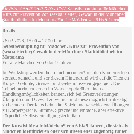
Do
26
Feb
15:00
17:00
Selbstbehauptung für Mädchen,
15:00 - 17:00
Kurs zur Prävention von (sexualisierter) Gewalt in der Münchner
Stadtbibliothek im Motorama
Für alle Mädchen von 6 bis 9 Jahren
Details
26.02.2026, 15.00 – 17.00 Uhr
Selbstbehauptung für Mädchen, Kurs zur Prävention von
(sexualisierter) Gewalt in der Münchner Stadtbibliothek im
Motorama
Für alle Mädchen von 6 bis 9 Jahren
Im Workshop werden die Teilnehmerinnen* mit den Kinderrechten
vertraut gemacht und vor diesem Hintergrund wird auf die Themen
Körper, Gefühle, Grenzen und Geheimnisse eingegangen. Die
Teilnehmerinnen lernen im Workshop darüber hinaus
Handlungsmöglichkeiten kennen, sich bei Grenzverletzungen,
Übergriffen und Gewalt zu wehren und diese möglichst frühzeitig
zu beenden. Der Kurs beinhaltet Spiele und verschiedene Übungen
zu Körpersprache, Stimme, Sprache und einfache, aber effektive
körperliche Selbstverteidigungstechniken.
Der Kurs ist für alle Mädchen* von 6 bis 9 Jahren, die sich als
Mädchen identifizieren oder sich diesen eher zugehörig fühlen –