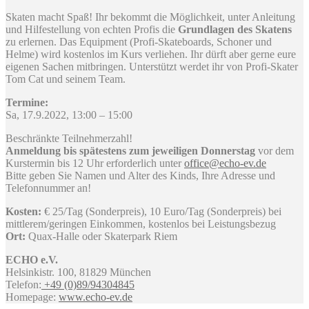
Skaten macht Spaß! Ihr bekommt die Möglichkeit, unter Anleitung
und Hilfestellung von echten Profis die
Grundlagen des Skatens
zu erlernen. Das Equipment (Profi-Skateboards, Schoner und
Helme) wird kostenlos im Kurs verliehen. Ihr dürft aber gerne eure
eigenen Sachen mitbringen. Unterstützt werdet ihr von Profi-Skater
Tom Cat und seinem Team.
Termine:
Sa, 17.9.2022, 13:00 – 15:00
Beschränkte Teilnehmerzahl!
Anmeldung bis spätestens zum jeweiligen Donnerstag
vor dem
Kurstermin bis 12 Uhr erforderlich unter
office@echo-ev.de
Bitte geben Sie Namen und Alter des Kinds, Ihre Adresse und
Telefonnummer an!
Kosten:
€ 25/Tag (Sonderpreis), 10 Euro/Tag (Sonderpreis) bei
mittlerem/geringen Einkommen, kostenlos bei Leistungsbezug
Ort:
Quax-Halle oder Skaterpark Riem
ECHO e.V.
Helsinkistr. 100, 81829 München
Telefon:
+49 (0)89/94304845
Homepage:
www.echo-ev.de