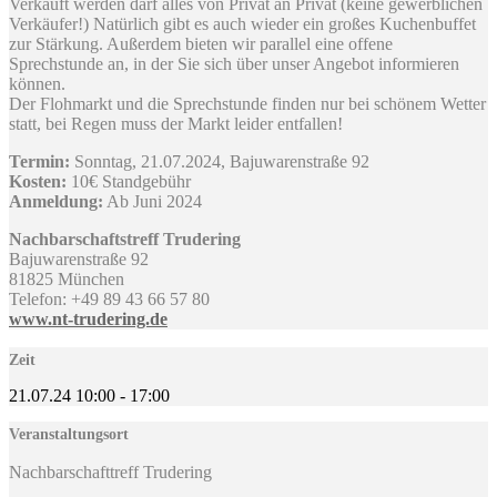
Verkauft werden darf alles von Privat an Privat (keine gewerblichen
Verkäufer!) Natürlich gibt es auch wieder ein großes Kuchenbuffet
zur Stärkung. Außerdem bieten wir parallel eine offene
Sprechstunde an, in der Sie sich über unser Angebot informieren
können.
Der Flohmarkt und die Sprechstunde finden nur bei schönem Wetter
statt, bei Regen muss der Markt leider entfallen!
Termin:
Sonntag, 21.07.2024, Bajuwarenstraße 92
Kosten:
10€ Standgebühr
Anmeldung:
Ab Juni 2024
Nachbarschaftstreff Trudering
Bajuwarenstraße 92
81825 München
Telefon: +49 89 43 66 57 80
www.nt-trudering.de
Zeit
21.07.24
10:00
-
17:00
Veranstaltungsort
Nachbarschafttreff Trudering