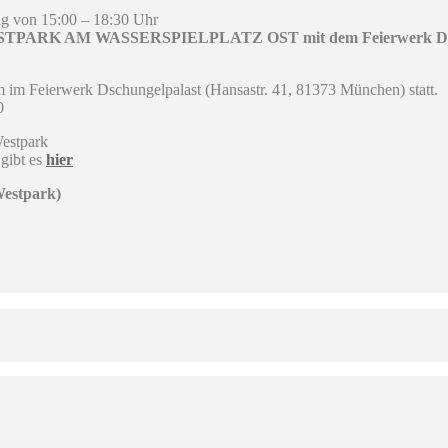
tag von 15:00 – 18:30 Uhr
K AM WASSERSPIELPLATZ OST mit dem Feierwerk Dsch
 im Feierwerk Dschungelpalast (Hansastr. 41, 81373 München) statt.
0
Westpark
gibt es
hier
Westpark)