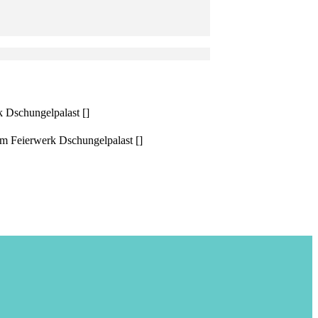
hungelpalast []
erwerk Dschungelpalast []