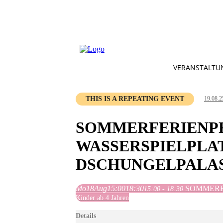
VERANSTALTU
THIS IS A REPEATING EVENT
19.08.2
SOMMERFERIENP
WASSERSPIELPLA
DSCHUNGELPALA
Mo
18
Aug
15:00
18:30
SOMMERFE
15:00 - 18:30
Kinder ab 4 Jahren
Details