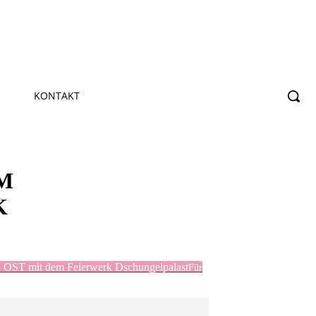
KONTAKT
M
K
t dem Feierwerk Dschungelpalast
Für