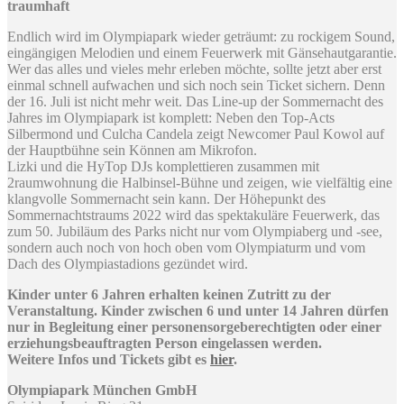
traumhaft
Endlich wird im Olympiapark wieder geträumt: zu rockigem Sound,
eingängigen Melodien und einem Feuerwerk mit Gänsehautgarantie.
Wer das alles und vieles mehr erleben möchte, sollte jetzt aber erst
einmal schnell aufwachen und sich noch sein Ticket sichern. Denn
der 16. Juli ist nicht mehr weit. Das Line-up der Sommernacht des
Jahres im Olympiapark ist komplett: Neben den Top-Acts
Silbermond und Culcha Candela zeigt Newcomer Paul Kowol auf
der Hauptbühne sein Können am Mikrofon.
Lizki und die HyTop DJs komplettieren zusammen mit
2raumwohnung die Halbinsel-Bühne und zeigen, wie vielfältig eine
klangvolle Sommernacht sein kann. Der Höhepunkt des
Sommernachtstraums 2022 wird das spektakuläre Feuerwerk, das
zum 50. Jubiläum des Parks nicht nur vom Olympiaberg und -see,
sondern auch noch von hoch oben vom Olympiaturm und vom
Dach des Olympiastadions gezündet wird.
Kinder unter 6 Jahren erhalten keinen Zutritt zu der
Veranstaltung. Kinder zwischen 6 und unter 14 Jahren dürfen
nur in Begleitung einer personensorgeberechtigten oder einer
erziehungsbeauftragten Person eingelassen werden.
Weitere Infos und Tickets gibt es
hier
.
Olympiapark München GmbH