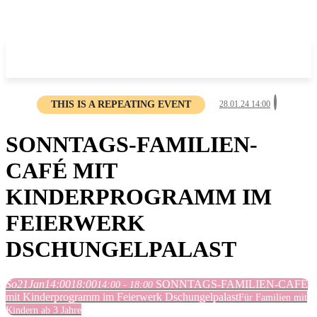
THIS IS A REPEATING EVENT
28.01.24 14:00
SONNTAGS-FAMILIEN-
CAFÉ MIT
KINDERPROGRAMM IM
FEIERWERK
DSCHUNGELPALAST
So
21
Jan
14:00
18:00
SONNTAGS-FAMILIEN-CAFÉ
14:00 - 18:00
mit Kinderprogramm im Feierwerk Dschungelpalast
Für Familien mit
Kindern ab 3 Jahre