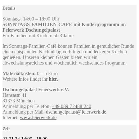
Details
Sonntags, 14:00 – 18:00 Uhr
SONNTAGS-FAMILIEN-CAFÉ mit Kinderprogramm im
Feierwerk Dschungelpalast
Für Familien mit Kindern ab 3 Jahre
Im Sonntags-Familien-Café können Familien in gemütlicher Runde
einen entspannten Nachmittag verbringen und leckeren Kuchen
genießen. Unseren kleinen Gästen bieten wir ein
abwechslungsreiches und wöchentlich wechselndes Programm.
Materialkosten:
0 – 5 Euro
Weitere Infos findet ihr
hier.
Dschungelpalast Feierwerk e.V.
Hansastr. 41
81373 München
Anmeldung per Telefon:
+49 089-72488-240
Anmeldung per Mail:
dschungelpalast@feierwerk.de
Internet:
www.feierwerk.de
Zeit
21.01.24
14:00
-
18:00