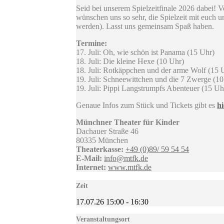
Seid bei unserem Spielzeitfinale 2026 dabei! Vo
wünschen uns so sehr, die Spielzeit mit euch 
werden). Lasst uns gemeinsam Spaß haben.
Termine:
17. Juli: Oh, wie schön ist Panama (15 Uhr)
18. Juli: Die kleine Hexe (10 Uhr)
18. Juli: Rotkäppchen und der arme Wolf (15 
19. Juli: Schneewittchen und die 7 Zwerge (1
19. Juli: Pippi Langstrumpfs Abenteuer (15 Uh
Genaue Infos zum Stück und Tickets gibt es
hi
Münchner Theater für Kinder
Dachauer Straße 46
80335 München
Theaterkasse:
+49 (0)89/ 59 54 54
E-Mail:
info@mtfk.de
Internet:
www.mtfk.de
Zeit
17.07.26
15:00
-
16:30
Veranstaltungsort