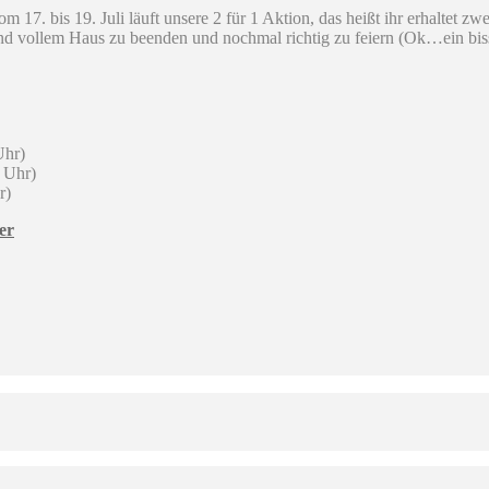
m 17. bis 19. Juli läuft unsere 2 für 1 Aktion, das heißt ihr erhaltet z
und vollem Haus zu beenden und nochmal richtig zu feiern (Ok…ein biss
Uhr)
0 Uhr)
r)
er