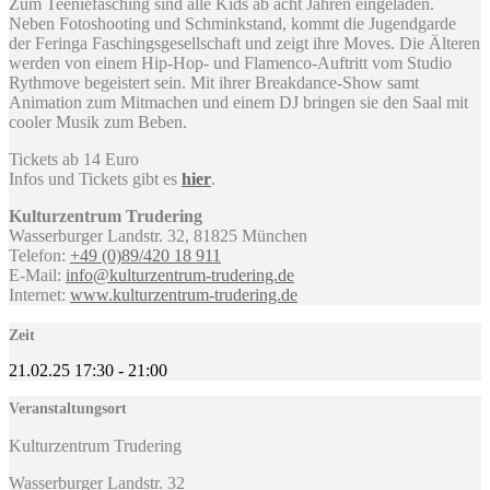
Zum Teeniefasching sind alle Kids ab acht Jahren eingeladen.
Neben Fotoshooting und Schminkstand, kommt die Jugendgarde
der Feringa Faschingsgesellschaft und zeigt ihre Moves. Die Älteren
werden von einem Hip-Hop- und Flamenco-Auftritt vom Studio
Rythmove begeistert sein. Mit ihrer Breakdance-Show samt
Animation zum Mitmachen und einem DJ bringen sie den Saal mit
cooler Musik zum Beben.
Tickets ab 14 Euro
Infos und Tickets gibt es
hier
.
Kulturzentrum Trudering
Wasserburger Landstr. 32, 81825 München
Telefon:
+49 (0)89/420 18 911
E-Mail:
info@kulturzentrum-trudering.de
Internet:
www.kulturzentrum-trudering.de
Zeit
21.02.25
17:30
-
21:00
Veranstaltungsort
Kulturzentrum Trudering
Wasserburger Landstr. 32