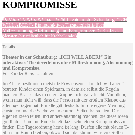
KOMPROMISSE
Di
07
Jan
14:00
16:00
Theater in der Schauburg: "ICH
14:00 - 16:00
WILL ABER!"- Ein interaktives Theatererlebnis über
Mitbestimmung, Abstimmung und Kompromisse
Für Kinder ab 5
Monaten (ausschließlich für Krabbelkinder)
Details
Theater in der Schauburg: „ICH WILL ABER!“-Ein
interaktives Theatererlebnis über Mitbestimmung, Abstimmung
und Kompromisse
Für Kinder 8 bis 12 Jahren
Im Alltag bestimmen meist die Erwachsenen. In „Ich will aber!“
betreten Kinder einen Spielraum, in dem sie selbst die Regeln
machen. Klar ist das in einer Gruppe nicht ganz leicht. Vor allem,
wenn man nicht will, dass die Person mit der größten Klappe das
alleinige Sagen hat. Für alle gilt deshalb: für die eigene Meinung
einstehen und die Sache von mehreren Seiten betrachten. Die
eigenen Ideen teilen und andere ausfindig machen, die diese Ideen
gut finden. Und am Ende bereit dazu sein, einen Kompromiss zu
finden. Die Tagesordnung heute ist lang: Dürfen alle mit blauen T-
Shirts im Raum bleiben, obwohl sie überstimmt wurden? Soll es