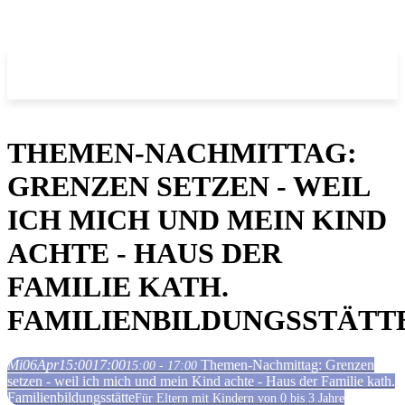
THEMEN-NACHMITTAG:
GRENZEN SETZEN - WEIL
ICH MICH UND MEIN KIND
ACHTE - HAUS DER
FAMILIE KATH.
FAMILIENBILDUNGSSTÄTT
Mi
06
Apr
15:00
17:00
Themen-Nachmittag: Grenzen
15:00 - 17:00
setzen - weil ich mich und mein Kind achte - Haus der Familie kath.
Familienbildungsstätte
Für Eltern mit Kindern von 0 bis 3 Jahre