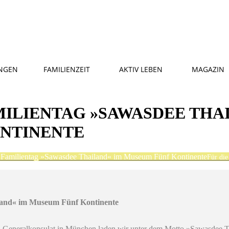
NGEN
FAMILIENZEIT
AKTIV LEBEN
MAGAZIN
ILIENTAG »SAWASDEE THA
NTINENTE
Familientag »Sawasdee Thailand« im Museum Fünf Kontinente
Für die
land« im Museum Fünf Kontinente
 Generalkonsulat in München laden wir unter dem Motto »Sawasdee T