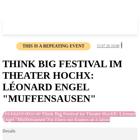
THIS IS A REPEATING EVENT
15.07.26 10:00
THINK BIG FESTIVAL IM
THEATER HOCHX:
LÉONARD ENGEL
"MUFFENSAUSEN"
Di
14
Jul
10:00
Think Big Festival im Theater HochX: Léonard
10:00
Engel "Muffensausen"
Für Eltern mit Kindern ab 4 Jahren
Details