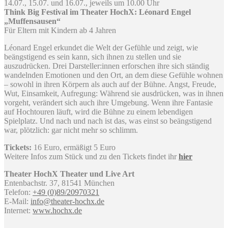
14.07., 15.07. und 16.07., jeweils um 10.00 Uhr
Think Big Festival im Theater HochX: Léonard Engel
„Muffensausen“
Für Eltern mit Kindern ab 4 Jahren
Léonard Engel erkundet die Welt der Gefühle und zeigt, wie
beängstigend es sein kann, sich ihnen zu stellen und sie
auszudrücken. Drei Darsteller:innen erforschen ihre sich ständig
wandelnden Emotionen und den Ort, an dem diese Gefühle wohnen
– sowohl in ihren Körpern als auch auf der Bühne. Angst, Freude,
Wut, Einsamkeit, Aufregung: Während sie ausdrücken, was in ihnen
vorgeht, verändert sich auch ihre Umgebung. Wenn ihre Fantasie
auf Hochtouren läuft, wird die Bühne zu einem lebendigen
Spielplatz. Und nach und nach ist das, was einst so beängstigend
war, plötzlich: gar nicht mehr so schlimm.
Tickets:
16 Euro, ermäßigt 5 Euro
Weitere Infos zum Stück und zu den Tickets findet ihr
hier
Theater HochX Theater und Live Art
Entenbachstr. 37, 81541 München
Telefon:
+49 (
0)
89/2
0
9
7
0
3
21
E-Mail:
info@theater-hochx.de
Internet:
www.hochx.de