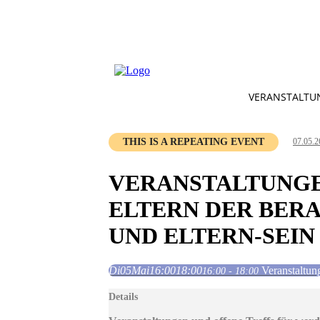
VERANSTALTU
THIS IS A REPEATING EVENT
07.05.2
VERANSTALTUNGE
ELTERN DER BER
UND ELTERN-SEIN 
Di
05
Mai
16:00
18:00
Veranstaltun
16:00 - 18:00
Details