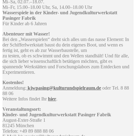
Mi–Sa, 02.07.–18.07.
Mi–Fr, 15.00–18.00 Uhr, Sa, 14.00–18.00 Uhr
Wasserspiele in der Kinder- und Jugendkulturwerkstatt
Pasinger Fabrik
Für Kinder ab 6 Jahren
Abenteuer mit Wasser!
Bei den „Wasserspielen“ dreht sich alles um das nasse Element: In
der Schifferlwerkstatt baust du dein eigenes Boot, und wenn es
fertig ist, geht es ab zur Wasserbaustelle, um
zu testen, ob es schwimmt und den Wellen standhält! Und für alle,
die sich lieber wissenschaftlich betätigen möchten, gibt es
spannende Werkstätten und Forschungslabors zum Entdecken und
Experimentieren.
Kostenlos!
Anmeldung:
kjwpasing@kulturundspielraum.de
oder Tel. 8 88
88 06
Weitere Infos findet Ihr
hier
.
Veranstaltungsort:
Kinder- und Jugendkulturwerkstatt Pasinger Fabrik
August-Exter-Straße 1
81245 München
Telefon: +49 89 888 88 06