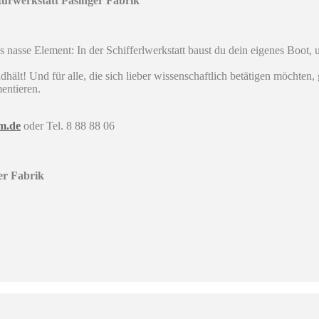
turwerkstatt Pasinger Fabrik
 nasse Element: In der Schifferlwerkstatt baust du dein eigenes Boot, un
hält! Und für alle, die sich lieber wissenschaftlich betätigen möchten,
entieren.
m.de
oder Tel. 8 88 88 06
er Fabrik