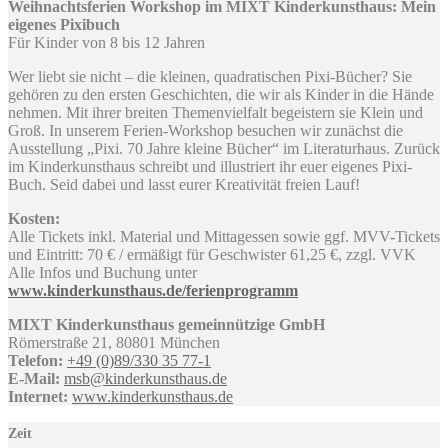
Weihnachtsferien Workshop im MIXT Kinderkunsthaus: Mein
eigenes Pixibuch
Für Kinder von 8 bis 12 Jahren
Wer liebt sie nicht – die kleinen, quadratischen Pixi-Bücher? Sie
gehören zu den ersten Geschichten, die wir als Kinder in die Hände
nehmen. Mit ihrer breiten Themenvielfalt begeistern sie Klein und
Groß. In unserem Ferien-Workshop besuchen wir zunächst die
Ausstellung „Pixi. 70 Jahre kleine Bücher“ im Literaturhaus. Zurück
im Kinderkunsthaus schreibt und illustriert ihr euer eigenes Pixi-
Buch. Seid dabei und lasst eurer Kreativität freien Lauf!
Kosten:
Alle Tickets inkl. Material und Mittagessen sowie ggf. MVV-Tickets
und Eintritt: 70 € / ermäßigt für Geschwister 61,25 €, zzgl. VVK
Alle Infos und Buchung unter
www.kinderkunsthaus.de/ferienprogramm
MIXT Kinderkunsthaus gemeinnützige GmbH
Römerstraße 21, 80801 München
Telefon:
+49 (0)89/330 35 77-1
E-Mail:
msb@kinderkunsthaus.de
Internet:
www.kinderkunsthaus.de
Zeit