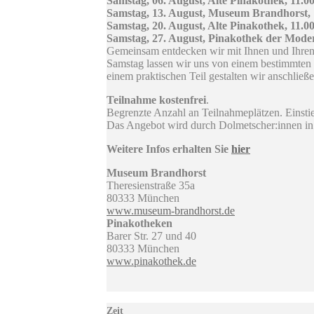
Samstag, 06. August, Alte Pinakothek, 11.0
Samstag, 13. August, Museum Brandhorst, 
Samstag, 20. August, Alte Pinakothek, 11.0
Samstag, 27. August, Pinakothek der Moder
Gemeinsam entdecken wir mit Ihnen und Ihren 
Samstag lassen wir uns von einem bestimmten T
einem praktischen Teil gestalten wir anschlie
Teilnahme kostenfrei
.
Begrenzte Anzahl an Teilnahmeplätzen. Einstie
Das Angebot wird durch Dolmetscher:innen in u
Weitere Infos erhalten Sie
hier
Museum Brandhorst
Theresienstraße 35a
80333 München
www.museum-brandhorst.de
Pinakotheken
Barer Str. 27 und 40
80333 München
www.pinakothek.de
Zeit