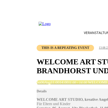
VERANSTALTU
THIS IS A REPEATING EVENT
13.08.2
WELCOME ART ST
BRANDHORST UND
Sa
06
Aug
11:00
14:00
WELCOME ART
11:00 - 14:00
Details
WELCOME ART STUDIO, kreative Angebot
Für Eltern und Kinder