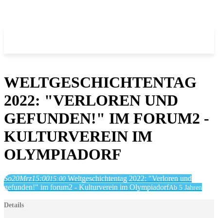
WELTGESCHICHTENTAG
2022: "VERLOREN UND
GEFUNDEN!" IM FORUM2 -
KULTURVEREIN IM
OLYMPIADORF
So
20
Mrz
15:00
Weltgeschichtentag 2022: "Verloren und
15:00
gefunden!" im forum2 - Kulturverein im Olympiadorf
Ab 5 Jahren
Details