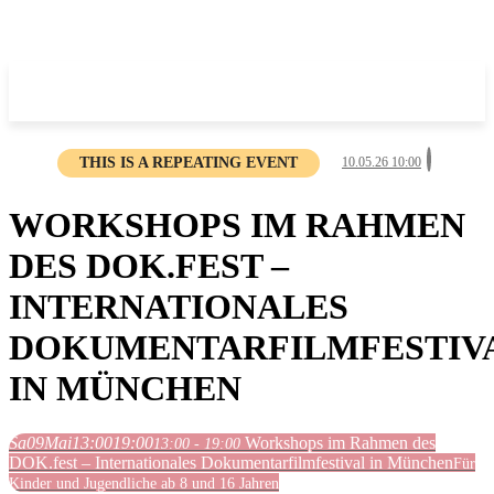
THIS IS A REPEATING EVENT
10.05.26 10:00
WORKSHOPS IM RAHMEN
DES DOK.FEST –
INTERNATIONALES
DOKUMENTARFILMFESTIV
IN MÜNCHEN
Sa
09
Mai
13:00
19:00
Workshops im Rahmen des
13:00 - 19:00
DOK.fest – Internationales Dokumentarfilmfestival in München
Für
Kinder und Jugendliche ab 8 und 16 Jahren