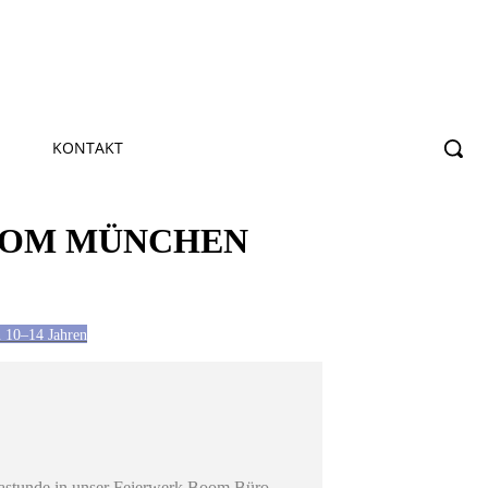
KONTAKT
OOM MÜNCHEN
n 10–14 Jahren
ogastunde in unser Feierwerk Boom Büro