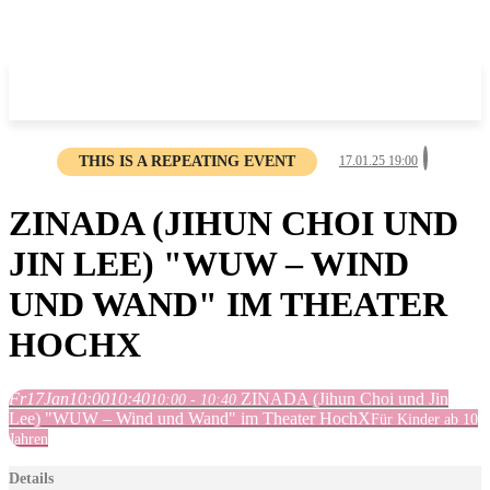
THIS IS A REPEATING EVENT
17.01.25 19:00
ZINADA (JIHUN CHOI UND
JIN LEE) "WUW – WIND
UND WAND" IM THEATER
HOCHX
Fr
17
Jan
10:00
10:40
ZINADA (Jihun Choi und Jin
10:00 - 10:40
Lee) "WUW – Wind und Wand" im Theater HochX
Für Kinder ab 10
Jahren
Details