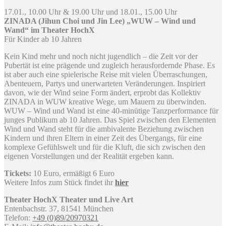
17.01., 10.00 Uhr & 19.00 Uhr und 18.01., 15.00 Uhr
ZINADA (Jihun Choi und Jin Lee) „WUW – Wind und
Wand“ im Theater HochX
Für Kinder ab 10 Jahren
Kein Kind mehr und noch nicht jugendlich – die Zeit vor der
Pubertät ist eine prägende und zugleich herausfordernde Phase. Es
ist aber auch eine spielerische Reise mit vielen Überraschungen,
Abenteuern, Partys und unerwarteten Veränderungen. Inspiriert
davon, wie der Wind seine Form ändert, erprobt das Kollektiv
ZINADA in WUW kreative Wege, um Mauern zu überwinden.
WUW – Wind und Wand ist eine 40-minütige Tanzperformance für
junges Publikum ab 10 Jahren. Das Spiel zwischen den Elementen
Wind und Wand steht für die ambivalente Beziehung zwischen
Kindern und ihren Eltern in einer Zeit des Übergangs, für eine
komplexe Gefühlswelt und für die Kluft, die sich zwischen den
eigenen Vorstellungen und der Realität ergeben kann.
Tickets:
10 Euro, ermäßigt 6 Euro
Weitere Infos zum Stück findet ihr
hier
Theater HochX Theater und Live Art
Entenbachstr. 37, 81541 München
Telefon:
+49 (
0)
89/2
0
9
7
0
3
21