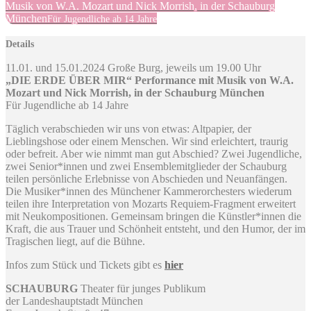
Musik von W.A. Mozart und Nick Morrish, in der Schauburg
München
Für Jugendliche ab 14 Jahre
Details
11.01. und 15.01.2024 Große Burg, jeweils um 19.00 Uhr
„DIE ERDE ÜBER MIR“ Performance mit Musik von W.A.
Mozart und Nick Morrish, in der Schauburg München
Für Jugendliche ab 14 Jahre
Täglich verabschieden wir uns von etwas: Altpapier, der
Lieblingshose oder einem Menschen. Wir sind erleichtert, traurig
oder befreit. Aber wie nimmt man gut Abschied? Zwei Jugendliche,
zwei Senior*innen und zwei Ensemblemitglieder der Schauburg
teilen persönliche Erlebnisse von Abschieden und Neuanfängen.
Die Musiker*innen des Münchener Kammerorchesters wiederum
teilen ihre Interpretation von Mozarts Requiem-Fragment erweitert
mit Neukompositionen. Gemeinsam bringen die Künstler*innen die
Kraft, die aus Trauer und Schönheit entsteht, und den Humor, der im
Tragischen liegt, auf die Bühne.
Infos zum Stück und Tickets gibt es
hier
SCHAUBURG
Theater für junges Publikum
der Landeshauptstadt München