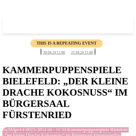
THIS IS A REPEATING EVENT
20.04.24 11:00
21.04.24 11:00
KAMMERPUPPENSPIELE
BIELEFELD: „DER KLEINE
DRACHE KOKOSNUSS“ IM
BÜRGERSAAL
FÜRSTENRIED
Sa
20
Apr
14:00
15:30
Kammerpuppenspiele Bielefeld:
14:00 - 15:30
„Der kleine Drache Kokosnuss“ im Bürgersaal Fürstenried
Für