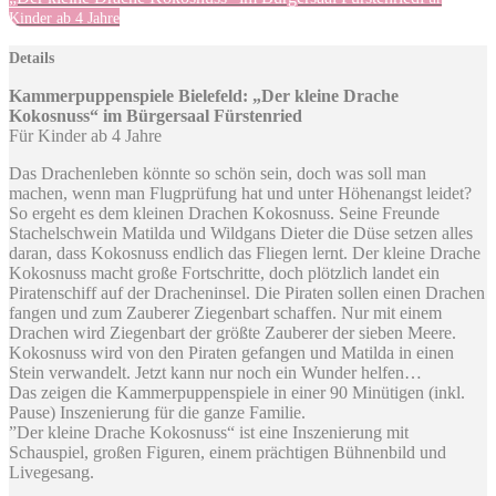
Kinder ab 4 Jahre
Details
Kammerpuppenspiele Bielefeld: „Der kleine Drache
Kokosnuss“ im Bürgersaal Fürstenried
Für Kinder ab 4 Jahre
Das Drachenleben könnte so schön sein, doch was soll man
machen, wenn man Flugprüfung hat und unter Höhenangst leidet?
So ergeht es dem kleinen Drachen Kokosnuss. Seine Freunde
Stachelschwein Matilda und Wildgans Dieter die Düse setzen alles
daran, dass Kokosnuss endlich das Fliegen lernt. Der kleine Drache
Kokosnuss macht große Fortschritte, doch plötzlich landet ein
Piratenschiff auf der Dracheninsel. Die Piraten sollen einen Drachen
fangen und zum Zauberer Ziegenbart schaffen. Nur mit einem
Drachen wird Ziegenbart der größte Zauberer der sieben Meere.
Kokosnuss wird von den Piraten gefangen und Matilda in einen
Stein verwandelt. Jetzt kann nur noch ein Wunder helfen…
Das zeigen die Kammerpuppenspiele in einer 90 Minütigen (inkl.
Pause) Inszenierung für die ganze Familie.
”Der kleine Drache Kokosnuss“ ist eine Inszenierung mit
Schauspiel, großen Figuren, einem prächtigen Bühnenbild und
Livegesang.