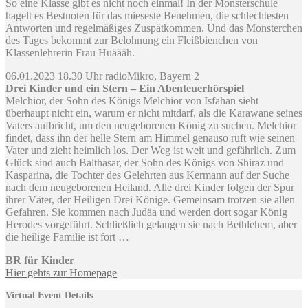
So eine Klasse gibt es nicht noch einmal! In der Monsterschule
hagelt es Bestnoten für das mieseste Benehmen, die schlechtesten
Antworten und regelmäßiges Zuspätkommen. Und das Monsterchen
des Tages bekommt zur Belohnung ein Fleißbienchen von
Klassenlehrerin Frau Huäääh.
06.01.2023 18.30 Uhr radioMikro, Bayern 2
Drei Kinder und ein Stern – Ein Abenteuerhörspiel
Melchior, der Sohn des Königs Melchior von Isfahan sieht
überhaupt nicht ein, warum er nicht mitdarf, als die Karawane seines
Vaters aufbricht, um den neugeborenen König zu suchen. Melchior
findet, dass ihn der helle Stern am Himmel genauso ruft wie seinen
Vater und zieht heimlich los. Der Weg ist weit und gefährlich. Zum
Glück sind auch Balthasar, der Sohn des Königs von Shiraz und
Kasparina, die Tochter des Gelehrten aus Kermann auf der Suche
nach dem neugeborenen Heiland. Alle drei Kinder folgen der Spur
ihrer Väter, der Heiligen Drei Könige. Gemeinsam trotzen sie allen
Gefahren. Sie kommen nach Judäa und werden dort sogar König
Herodes vorgeführt. Schließlich gelangen sie nach Bethlehem, aber
die heilige Familie ist fort …
BR für Kinder
Hier gehts zur Homepage
Virtual Event Details