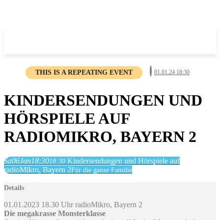
THIS IS A REPEATING EVENT
01.01.24 18:30
KINDERSENDUNGEN UND
HÖRSPIELE AUF
RADIOMIKRO, BAYERN 2
Sa
06
Jan
18:30
Kindersendungen und Hörspiele auf
18:30
radioMikro, Bayern 2
Für die ganze Familie
Details
01.01.2023 18.30 Uhr radioMikro, Bayern 2
Die megakrasse Monsterklasse