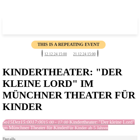
THIS IS A REPEATING EVENT
12.12.24 15:00
21.12.24 15:00
KINDERTHEATER: "DER
KLEINE LORD" IM
MÜNCHNER THEATER FÜR
KINDER
So
15
Dez
15:00
17:00
Kindertheater: "Der kleine Lord"
15:00 - 17:00
im Münchner Theater für Kinder
Für Kinder ab 5 Jahren
Details