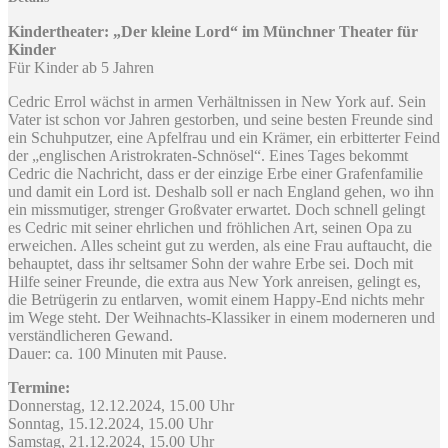
Kindertheater: „Der kleine Lord“ im Münchner Theater für
Kinder
Für Kinder ab 5 Jahren
Cedric Errol wächst in armen Verhältnissen in New York auf. Sein
Vater ist schon vor Jahren gestorben, und seine besten Freunde sind
ein Schuhputzer, eine Apfelfrau und ein Krämer, ein erbitterter Feind
der „englischen Aristrokraten-Schnösel“. Eines Tages bekommt
Cedric die Nachricht, dass er der einzige Erbe einer Grafenfamilie
und damit ein Lord ist. Deshalb soll er nach England gehen, wo ihn
ein missmutiger, strenger Großvater erwartet. Doch schnell gelingt
es Cedric mit seiner ehrlichen und fröhlichen Art, seinen Opa zu
erweichen. Alles scheint gut zu werden, als eine Frau auftaucht, die
behauptet, dass ihr seltsamer Sohn der wahre Erbe sei. Doch mit
Hilfe seiner Freunde, die extra aus New York anreisen, gelingt es,
die Betrügerin zu entlarven, womit einem Happy-End nichts mehr
im Wege steht. Der Weihnachts-Klassiker in einem moderneren und
verständlicheren Gewand.
Dauer: ca. 100 Minuten mit Pause.
Termine:
Donnerstag, 12.12.2024, 15.00 Uhr
Sonntag, 15.12.2024, 15.00 Uhr
Samstag, 21.12.2024, 15.00 Uhr