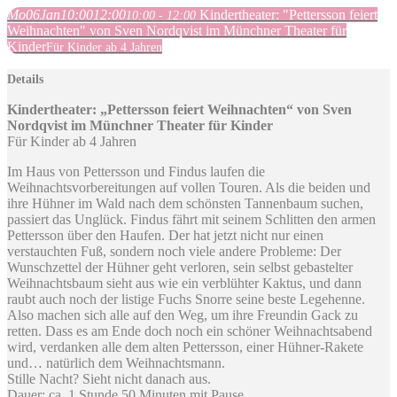
Mo
06
Jan
10:00
12:00
Kindertheater: "Pettersson feiert
10:00 - 12:00
Weihnachten" von Sven Nordqvist im Münchner Theater für
Kinder
Für Kinder ab 4 Jahren
Details
Kindertheater: „Pettersson feiert Weihnachten“ von Sven
Nordqvist im Münchner Theater für Kinder
Für Kinder ab 4 Jahren
Im Haus von Pettersson und Findus laufen die
Weihnachtsvorbereitungen auf vollen Touren. Als die beiden und
ihre Hühner im Wald nach dem schönsten Tannenbaum suchen,
passiert das Unglück. Findus fährt mit seinem Schlitten den armen
Pettersson über den Haufen. Der hat jetzt nicht nur einen
verstauchten Fuß, sondern noch viele andere Probleme: Der
Wunschzettel der Hühner geht verloren, sein selbst gebastelter
Weihnachtsbaum sieht aus wie ein verblühter Kaktus, und dann
raubt auch noch der listige Fuchs Snorre seine beste Legehenne.
Also machen sich alle auf den Weg, um ihre Freundin Gack zu
retten. Dass es am Ende doch noch ein schöner Weihnachtsabend
wird, verdanken alle dem alten Pettersson, einer Hühner-Rakete
und… natürlich dem Weihnachtsmann.
Stille Nacht? Sieht nicht danach aus.
Dauer: ca. 1 Stunde 50 Minuten mit Pause.