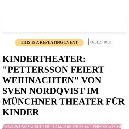
THIS IS A REPEATING EVENT
06.01.25 10:00
KINDERTHEATER:
"PETTERSSON FEIERT
WEIHNACHTEN" VON
SVEN NORDQVIST IM
MÜNCHNER THEATER FÜR
KINDER
So
12
Jan
10:00
12:00
Kindertheater: "Pettersson feiert
10:00 - 12:00