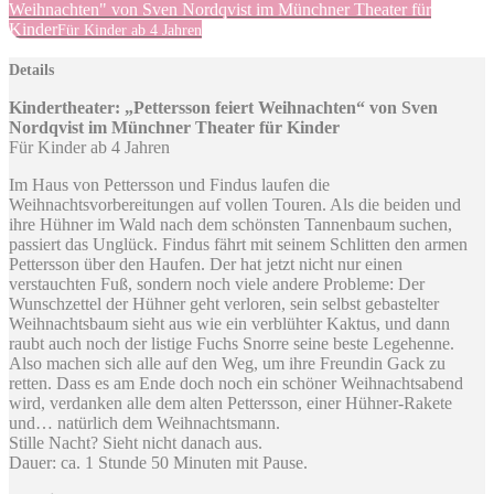
Weihnachten" von Sven Nordqvist im Münchner Theater für
Kinder
Für Kinder ab 4 Jahren
Details
Kindertheater: „Pettersson feiert Weihnachten“ von Sven
Nordqvist im Münchner Theater für Kinder
Für Kinder ab 4 Jahren
Im Haus von Pettersson und Findus laufen die
Weihnachtsvorbereitungen auf vollen Touren. Als die beiden und
ihre Hühner im Wald nach dem schönsten Tannenbaum suchen,
passiert das Unglück. Findus fährt mit seinem Schlitten den armen
Pettersson über den Haufen. Der hat jetzt nicht nur einen
verstauchten Fuß, sondern noch viele andere Probleme: Der
Wunschzettel der Hühner geht verloren, sein selbst gebastelter
Weihnachtsbaum sieht aus wie ein verblühter Kaktus, und dann
raubt auch noch der listige Fuchs Snorre seine beste Legehenne.
Also machen sich alle auf den Weg, um ihre Freundin Gack zu
retten. Dass es am Ende doch noch ein schöner Weihnachtsabend
wird, verdanken alle dem alten Pettersson, einer Hühner-Rakete
und… natürlich dem Weihnachtsmann.
Stille Nacht? Sieht nicht danach aus.
Dauer: ca. 1 Stunde 50 Minuten mit Pause.