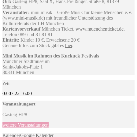
Ort:
Gasteig HP8, Saal X, Hans-Preißinger-Straße 8, 81379
München
Veranstalter:
mini.musik – Große Musik für kleine Menschen e.V.
(www.mini-musik.de) mit freundlicher Unterstützung des
Kulturreferats der LH München
Kartenvorverkauf
München Ticket,
www.muenchenticket.de
,
Telefon 089 / 54 81 81 81
Eintritt:
Kinder 10 €, Erwachsene 20 €
Genaue Infos zum Stück gibt es
hier
.
Mini Musik im Rahmen des Kuckuck Festivals
Münchner Stadtmuseum
Sankt-Jakobs-Platz 1
80331 München
Zeit
03.07.22
16:00
Veranstaltungsort
Gasteig HP8
weitere Veranstaltungen
Kalender
Google Kalender