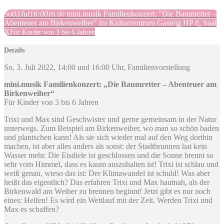
So
03
Jul
16:00
mini.musik Familienkonzert: "Die Baumretter –
16:00
Abenteuer am Birkenweiher" im Kulturzentrum Gasteig HP 8, Saal
X
Für Kinder von 3 bis 6 Jahren
Details
So, 3. Juli 2022, 14:00 und 16:00 Uhr, Familienvorstellung
mini.musik Familienkonzert: „Die Baumretter – Abenteuer am
Birkenweiher“
Für Kinder von 3 bis 6 Jahren
Trixi und Max sind Geschwister und gerne gemeinsam in der Natur
unterwegs. Zum Beispiel am Birkenweiher, wo man so schön baden
und plantschen kann! Als sie sich wieder mal auf den Weg dorthin
machen, ist aber alles anders als sonst: der Stadtbrunnen hat kein
Wasser mehr. Die Eisdiele ist geschlossen und die Sonne brennt so
sehr vom Himmel, dass es kaum auszuhalten ist! Trixi ist schlau und
weiß genau, wieso das ist: Der Klimawandel ist schuld! Was aber
heißt das eigentlich? Das erfahren Trixi und Max hautnah, als der
Birkenwald am Weiher zu brennen beginnt! Jetzt gibt es nur noch
eines: Helfen! Es wird ein Wettlauf mit der Zeit. Werden Trixi und
Max es schaffen?