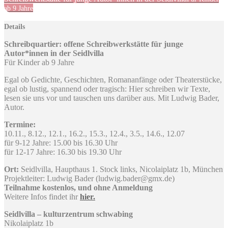
ab 9 Jahre
Details
Schreibquartier: offene Schreibwerkstätte für junge
Autor*innen in der Seidlvilla
Für Kinder ab 9 Jahre
Egal ob Gedichte, Geschichten, Romananfänge oder Theaterstücke,
egal ob lustig, spannend oder tragisch: Hier schreiben wir Texte,
lesen sie uns vor und tauschen uns darüber aus. Mit Ludwig Bader,
Autor.
Termine:
10.11., 8.12., 12.1., 16.2., 15.3., 12.4., 3.5., 14.6., 12.07
für 9-12 Jahre: 15.00 bis 16.30 Uhr
für 12-17 Jahre: 16.30 bis 19.30 Uhr
Ort:
Seidlvilla, Haupthaus 1. Stock links, Nicolaiplatz 1b, München
Projektleiter: Ludwig Bader (ludwig.bader@gmx.de)
Teilnahme kostenlos, und ohne Anmeldung
Weitere Infos findet ihr
hier.
Seidlvilla – kulturzentrum schwabing
Nikolaiplatz 1b