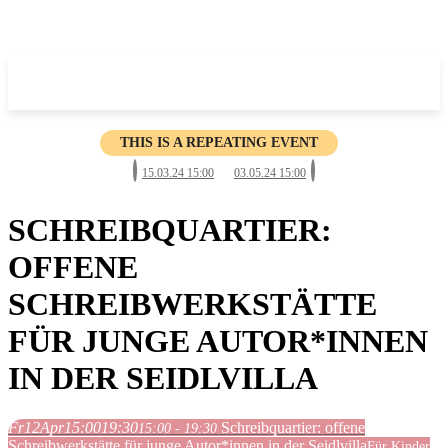
THIS IS A REPEATING EVENT
15.03.24 15:00
03.05.24 15:00
SCHREIBQUARTIER:
OFFENE
SCHREIBWERKSTÄTTE
FÜR JUNGE AUTOR*INNEN
IN DER SEIDLVILLA
Fr
12
Apr
15:00
19:30
Schreibquartier: offene
15:00 - 19:30
Schreibwerkstätte für junge Autor*innen in der Seidlvilla
Für Kinder