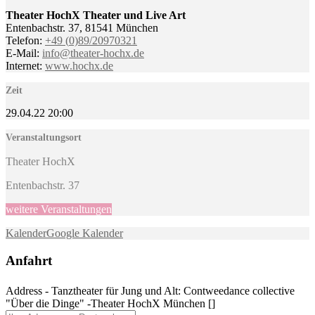
Theater HochX Theater und Live Art
Entenbachstr. 37, 81541 München
Telefon:
+49 (
0)
89/2
0
9
7
0
3
21
E-Mail:
info@theater-hochx.de
Internet:
www.hochx.de
Zeit
29.04.22
20:00
Veranstaltungsort
Theater HochX
Entenbachstr. 37
weitere Veranstaltungen
Kalender
Google Kalender
Anfahrt
Address - Tanztheater für Jung und Alt: Contweedance collective
"Über die Dinge" -Theater HochX München []