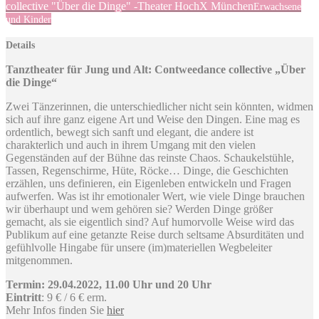
collective "Über die Dinge" -Theater HochX München
Erwachsene
und Kinder
Details
Tanztheater für Jung und Alt: Contweedance collective „Über
die Dinge“
Zwei Tänzerinnen, die unterschiedlicher nicht sein könnten, widmen
sich auf ihre ganz eigene Art und Weise den Dingen. Eine mag es
ordentlich, bewegt sich sanft und elegant, die andere ist
charakterlich und auch in ihrem Umgang mit den vielen
Gegenständen auf der Bühne das reinste Chaos. Schaukelstühle,
Tassen, Regenschirme, Hüte, Röcke… Dinge, die Geschichten
erzählen, uns definieren, ein Eigenleben entwickeln und Fragen
aufwerfen. Was ist ihr emotionaler Wert, wie viele Dinge brauchen
wir überhaupt und wem gehören sie? Werden Dinge größer
gemacht, als sie eigentlich sind? Auf humorvolle Weise wird das
Publikum auf eine getanzte Reise durch seltsame Absurditäten und
gefühlvolle Hingabe für unsere (im)materiellen Wegbeleiter
mitgenommen.
Termin: 29.04.2022, 11.00 Uhr und 20 Uhr
Eintritt
: 9 € / 6 € erm.
Mehr Infos finden Sie
hier