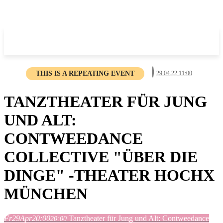
THIS IS A REPEATING EVENT
29.04.22 11:00
TANZTHEATER FÜR JUNG
UND ALT:
CONTWEEDANCE
COLLECTIVE "ÜBER DIE
DINGE" -THEATER HOCHX
MÜNCHEN
Fr
29
Apr
20:00
Tanztheater für Jung und Alt: Contweedance
20:00