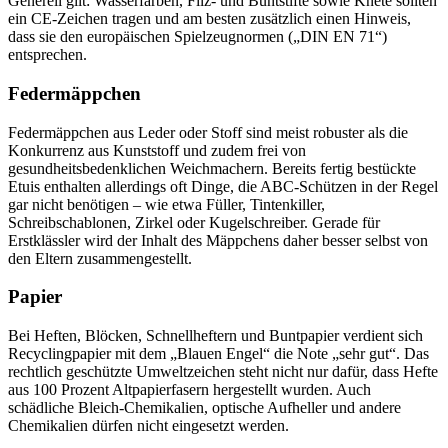
Generell gilt: Wasserfarben, Filz- und Buntstifte sowie Knete sollten
ein CE-Zeichen tragen und am besten zusätzlich einen Hinweis,
dass sie den europäischen Spielzeugnormen („DIN EN 71“)
entsprechen.
Federmäppchen
Federmäppchen aus Leder oder Stoff sind meist robuster als die
Konkurrenz aus Kunststoff und zudem frei von
gesundheitsbedenklichen Weichmachern. Bereits fertig bestückte
Etuis enthalten allerdings oft Dinge, die ABC-Schützen in der Regel
gar nicht benötigen – wie etwa Füller, Tintenkiller,
Schreibschablonen, Zirkel oder Kugelschreiber. Gerade für
Erstklässler wird der Inhalt des Mäppchens daher besser selbst von
den Eltern zusammengestellt.
Papier
Bei Heften, Blöcken, Schnellheftern und Buntpapier verdient sich
Recyclingpapier mit dem „Blauen Engel“ die Note „sehr gut“. Das
rechtlich geschützte Umweltzeichen steht nicht nur dafür, dass Hefte
aus 100 Prozent Altpapierfasern hergestellt wurden. Auch
schädliche Bleich-Chemikalien, optische Aufheller und andere
Chemikalien dürfen nicht eingesetzt werden.