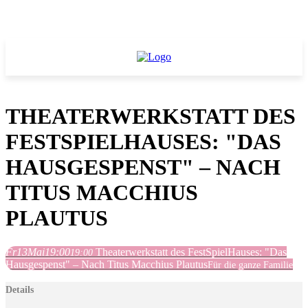
THEATERWERKSTATT DES
FESTSPIELHAUSES: "DAS
HAUSGESPENST" – NACH
TITUS MACCHIUS
PLAUTUS
Fr
13
Mai
19:00
Theaterwerkstatt des FestSpielHauses: "Das
19:00
Hausgespenst" – Nach Titus Macchius Plautus
Für die ganze Familie
Details