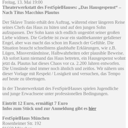
Freitag, 13. Mai 19:00
Theaterwerkstatt des FestSpielHauses: „Das Hausgespenst“ –
Nach Titus Macchius Plautus
Der Sklave Tranio erhält den Auftrag, während einer längeren Reise
seines Chefs das Haus zu hüten und auf den jungen Sohn
aufzupassen. Der Sohn kann sich endlich ungestört seiner großen
Liebe widmen. Die Geliebte ist zwar ein stadtbekannter gefallener
Engel, aber was macht das schon im Rausch der Gefühle. Die
Situation braucht schnellstens glaubhafte Erklärungen, wie z.B.
Lügen, Missverständnisse, Halbwahrheiten oder plausible Beweise.
Ab sofort kann niemand das Haus betreten, ein Hausgespenst wohnt
jetzt da. Plautus hat dieses Chaos vor ca. 2.200 Jahren entworfen.
Die Umstände sind immer noch ähnlich und zeitlos. Wir nähern uns
dieser Vorlage mit Respekt / Losigkeit und versuchen, das Tempo
auf heute zu übertragen.
In der Theaterwerkstatt des FestSpielHauses spielen Jugendliche
und junge Erwachsene unter professionellen Bedingungen.
Eintritt 12 Euro, ermäßigt 7 Euro
Infos zum Stück und zur Anmeldung gibt es
hier
FestSpielHaus München
Rosenheimer Str. 192