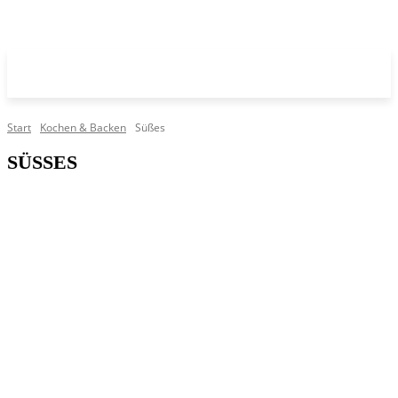
Start
Kochen & Backen
Süßes
SÜSSES
Aufstriche & Marmeladen
Hauptspeisen
Sonstiges